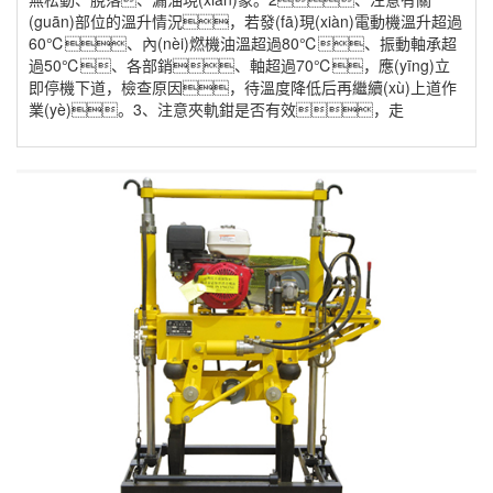
(guān)部位的溫升情況，若發(fā)現(xiàn)電動機溫升超過
60℃、內(nèi)燃機油溫超過80℃、振動軸承超
過50℃、各部銷、軸超過70℃，應(yīng)立
即停機下道，檢查原因，待溫度降低后再繼續(xù)上道作
業(yè)。3、注意夾軌鉗是否有效，走