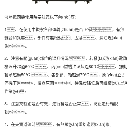
液壓搗固機使用時要注意以下內(nèi)容：
1、在使用中觀察各部運轉(zhuǎn)是否正常，有無
雜音和異響，部件有無松動、脫落、漏油現(xiàn)
象。
2、注意有關(guān)部位的溫升情況，若發(fā)現(xiàn)電動
機溫升超過60℃、內(nèi)燃機油溫超過80℃、振動
軸承超過50℃、各部銷、軸超過70℃，應(yīng)立即
停機下道，檢查原因，待溫度降低后再繼續(xù)上道
作業(yè)。
3、注意夾軌鉗是否有效，走行輪是否正常，防止走行輪脫
軌。
4、在夾實道碴時，有無嚴(yán)重抬道現(xiàn)象。